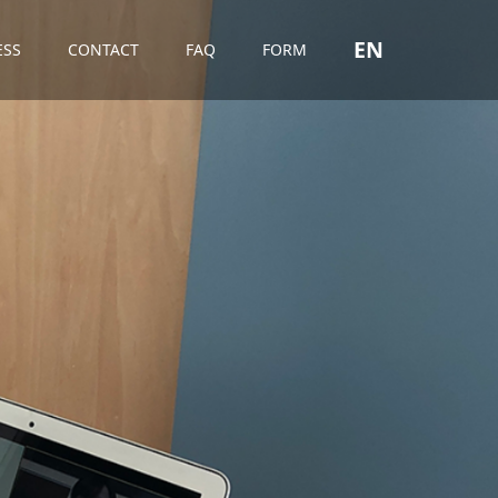
EN
ESS
CONTACT
FAQ
FORM
生
”
に
役