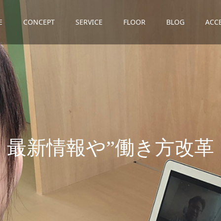
E
CONCEPT
SERVICE
FLOOR
BLOG
ACC
報
や
”
働
き
方
改
革
×
地
方
創