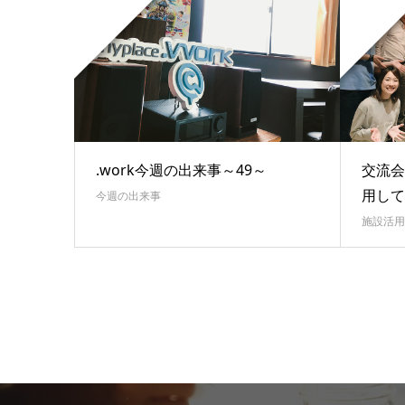
.work今週の出来事～49～
交流会
用して
今週の出来事
施設活用