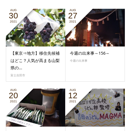
AUG
AUG
30
27
2021
2021
【東京⇒地方】移住先候補
今週の出来事～156～
はどこ？人気が高まる山梨
今週の出来事
県の...
富士吉田市
AUG
AUG
20
12
2021
2021