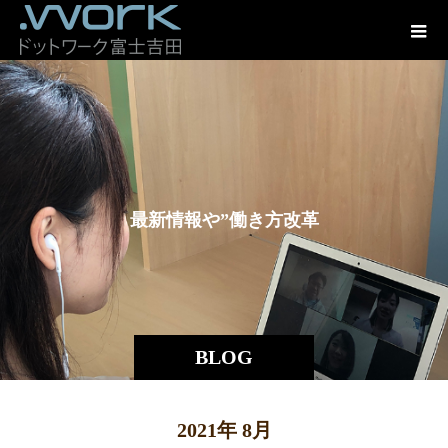
最
新
情
報
や
”
働
き
方
改
革
×
地
方
BLOG
2021年 8月