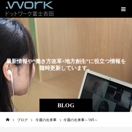
最
新
情
報
や
”
働
き
方
改
革
×
地
方
創
生
”
に
役
立
つ
情
報
を
随
時
更
新
し
て
い
ま
す
。
BLOG
ブログ
今週の出来事
今週の出来事～165～