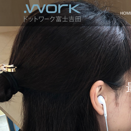
HOM
最
新
情
報
や
”