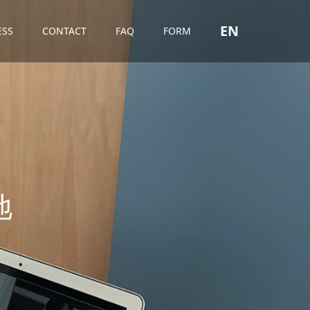
EN
ESS
CONTACT
FAQ
FORM
役
立
つ
情
報
を
随