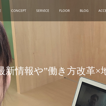
E
CONCEPT
SERVICE
FLOOR
BLOG
ACC
働
き
方
改
革
×
地
方
創
生
”
に